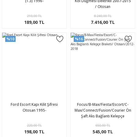
(1.3) 1996-
Kol Düğmesi Elektrikli 2007-2015
/ Otosan
210,00 TL
8.240,00 TL
189,00 TL
7.416,00 TL
%10
%16
Ford Escort Kapı Kilit Şifresi
Focus/B-Max/Fiesta/Escort/C-
Otosan 1995-
Max/Connect/Fusion/Courier Ön
Şaft Aks Bağlantı Kelepçe
Braketi/ Otosan/2012-2018
220,00 TL
650,00 TL
198,00 TL
545,00 TL