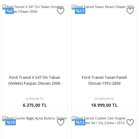
%6
%17
Ford Transit V 347 Ön Taban
Ford Transit Tavan Paneli
(Vınleks) Paspas Otosan 2006-
Otosan 1992-2000
6.750,00 TL
22.800,00 TL
6.375,00 TL
18.999,00 TL
%10
%12