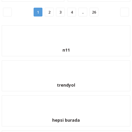
1
2
3
4
..
26
n11
trendyol
hepsi burada