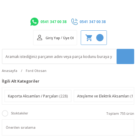
0541 347 00 38
0541 347 00 38
Giriş Yap
/
Üye Ol
Anasayfa
Ford Otosan
İlgili Alt Kategoriler
Kaporta Aksamları / Parçaları
(228)
Ateşleme ve Elektrik Aksamları
(10
Stoktakiler
Toplam 755 ürün