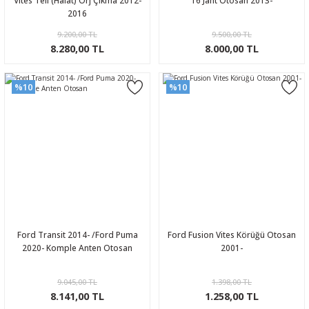
Vites Teli (Halat) Orj Çıkma 2012-
16 Jant Otosan 2013-
2016
9.200,00 TL
9.500,00 TL
8.280,00 TL
8.000,00 TL
%10
%10
Ford Transit 2014- /Ford Puma
Ford Fusion Vites Körüğü Otosan
2020- Komple Anten Otosan
2001-
9.045,00 TL
1.398,00 TL
8.141,00 TL
1.258,00 TL