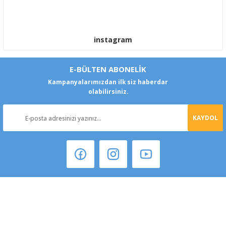
instagram
E-BÜLTEN ABONELİK
Kampanyalarımızdan ilk siz haberdar
olabilirsiniz.
KAYDOL
Şeker Mah. 6137 Sok. No:32 Kocasinan/KAYSERİ
yokyokotoyedekparca@gmail.com