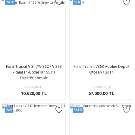
%10
%4
Ford Transit V-347/V-362 / V-363
Ford Transit V363 Adblue Depo/
- Ranger -Boxer III 155 Ps
Otosan / 2014
Enjektör Komple
11.800,00 TL
69.580,00 TL
10.620,00 TL
67.000,00 TL
%9
%10