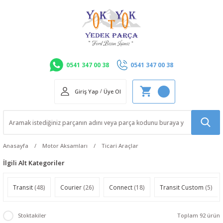
0541 347 00 38
0541 347 00 38
Giriş Yap
/
Üye Ol
Anasayfa
Motor Aksamları
Ticari Araçlar
İlgili Alt Kategoriler
Transit
(48)
Courier
(26)
Connect
(18)
Transit Custom
(5)
Stoktakiler
Toplam 92 ürün