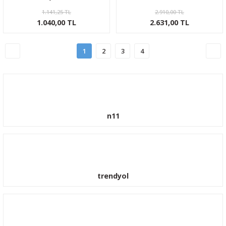
1.141,25 TL
2.910,00 TL
1.040,00 TL
2.631,00 TL
1
2
3
4
n11
trendyol