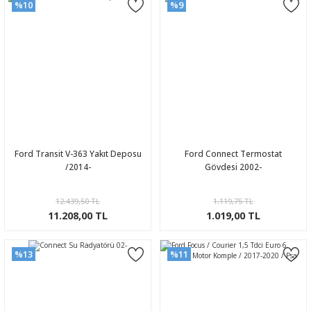
%10
%9
Ford Transit V-363 Yakıt Deposu
Ford Connect Termostat
/2014-
Gövdesi 2002-
12.439,50 TL
1.119,75 TL
11.208,00 TL
1.019,00 TL
%13
%11