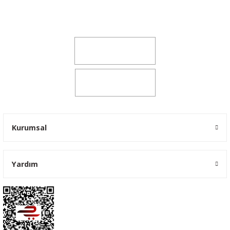
Şeker Mah. 6137 Sok. No:32 Kocasinan/KAYSERİ
yokyokotoyedekparca@gmail.com
0541 347 00 38
0541 347 00 38
Kurumsal
Yardım