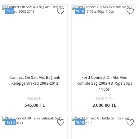
%9
%10
Connect Ön Şaft Aks Bağlantı
Ford Connect Ön Aks Akis
Kelepçe Braketi 2002-2013
Komple Sağ 2002-13 75ps 90ps
110ps
600,00 TL
3.345,00 TL
545,00 TL
3.000,00 TL
%10
%10