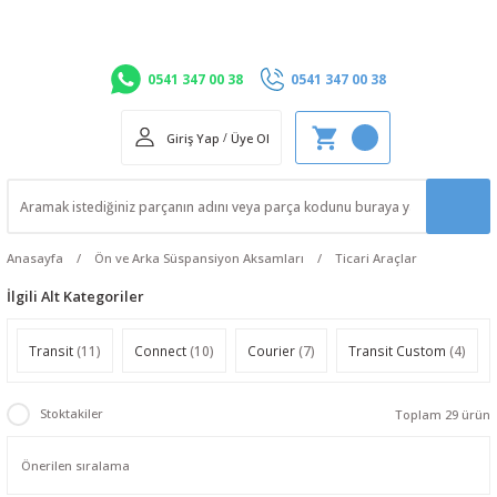
0541 347 00 38
0541 347 00 38
Giriş Yap
/
Üye Ol
Anasayfa
Ön ve Arka Süspansiyon Aksamları
Ticari Araçlar
İlgili Alt Kategoriler
Transit
(11)
Connect
(10)
Courier
(7)
Transit Custom
(4)
Stoktakiler
Toplam 29 ürün