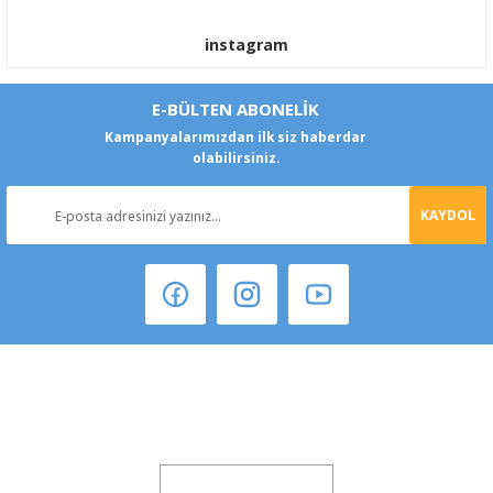
instagram
E-BÜLTEN ABONELİK
Kampanyalarımızdan ilk siz haberdar
olabilirsiniz.
KAYDOL
Şeker Mah. 6137 Sok. No:32 Kocasinan/KAYSERİ
yokyokotoyedekparca@gmail.com