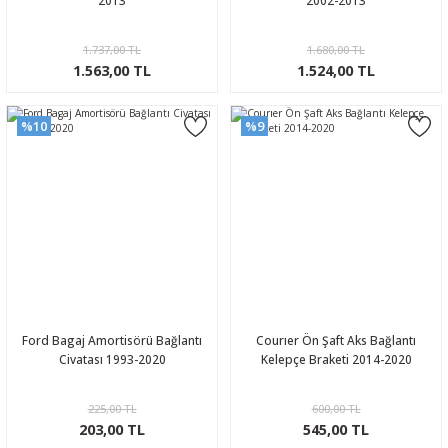
2013
2002-2013
1.737,00 TL
1.680,00 TL
1.563,00 TL
1.524,00 TL
%10
%9
Ford Bagaj Amortisörü Bağlantı
Courıer Ön Şaft Aks Bağlantı
Civatası 1993-2020
Kelepçe Braketi 2014-2020
225,00 TL
600,00 TL
203,00 TL
545,00 TL