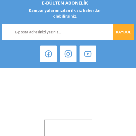
E-BÜLTEN ABONELİK
Kampanyalarımızdan ilk siz haberdar
olabilirsiniz.
KAYDOL
Şeker Mah. 6137 Sok. No:32 Kocasinan/KAYSERİ
yokyokotoyedekparca@gmail.com
0541 347 00 38
0541 347 00 38