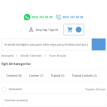
0541 347 00 38
0541 347 00 38
Giriş Yap
/
Üye Ol
Anasayfa
Silecek Takımları
Ticari Araçlar
İlgili Alt Kategoriler
Connect
(8)
Courier
(7)
Transit
(5)
Transit Custom
(2)
Stoktakiler
Toplam 22 ürün