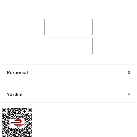
Şeker Mah. 6137 Sok. No:32 Kocasinan/KAYSERİ
yokyokotoyedekparca@gmail.com
0541 347 00 38
0541 347 00 38
Kurumsal
Yardım