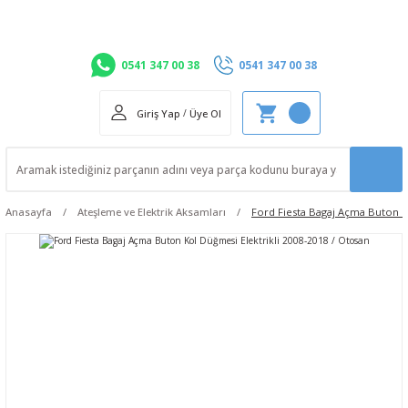
0541 347 00 38
0541 347 00 38
Giriş Yap
/
Üye Ol
Anasayfa
Ateşleme ve Elektrik Aksamları
Ford Fiesta Bagaj Açma Buton Ko