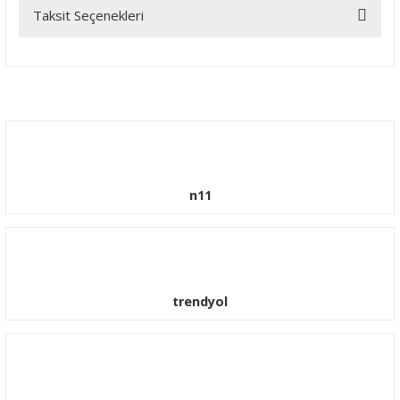
Taksit Seçenekleri
Bu ürüne ilk yorumu siz yapın!
Yorum Yaz
n11
trendyol