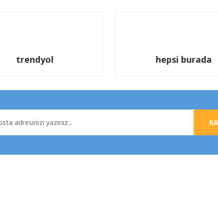
trendyol
hepsi burada
K
al
Yardım
da
Üyelik Sözleşmesi