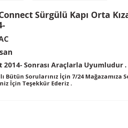
 Connect Sürgülü Kapı Orta Kız
4-
 AC
osan
t 2014- Sonrası Araçlarla Uyumludur .
alı Bütün Sorularınız İçin 7/24 Mağazamıza 
iniz İçin Teşekkür Ederiz .
Bu ürüne ilk yorumu siz yapın!
Yorum Yaz