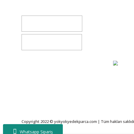
yokyokotoyedekparca@gmail.com
Değişim v
İletişim
0541 347 00 38
Bize Ulaşı
0541 347 00 38
Gizlilik S
Copyright 2022 © yokyokyedekparca.com | Tüm hakları saklıdı
Whatsapp Sipariş