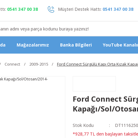
tı:
0541 347 00 38
Müşteri Destek Hattı:
0541 347 00 38
zda
Mağazalarımız
Banka Bilgileri
YouTube Kanalı
Connect
2009-2015
Ford Connect Sürgülü Kapı Orta Kızak Kapa
Ford Connect Sür
Kapağı/Sol/Otosa
Stok Kodu
DT111625
*928,77 TL den başlayan taksitle