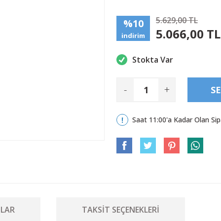
5.629,00 TL
%10
5.066,00 TL
indirim
Stokta Var
-
+
SE
Saat 11:00'a Kadar Olan Sip
LAR
TAKSIT SEÇENEKLERI