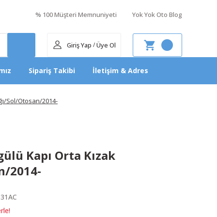
% 100 Müşteri Memnuniyeti
Yok Yok Oto Blog
Giriş Yap
Üye Ol
/
mız
Sipariş Takibi
İletişim & Adres
ğı/Sol/Otosan/2014-
gülü Kapı Orta Kızak
n/2014-
031AC
rle!