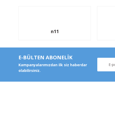
n11
E-BÜLTEN ABONELİK
Kampanyalarımızdan ilk siz haberdar
olabilirsiniz.
Kurums
Şeker Mah. 6137 Sok. No:32
Kocasinan/KAYSERİ
Hakkımz