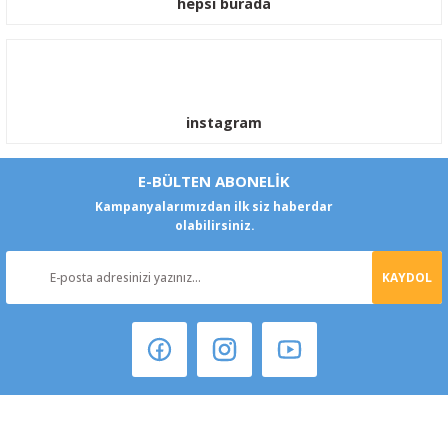
hepsi burada
instagram
E-BÜLTEN ABONELİK
Kampanyalarımızdan ilk siz haberdar
olabilirsiniz.
KAYDOL
Şeker Mah. 6137 Sok. No:32 Kocasinan/KAYSERİ