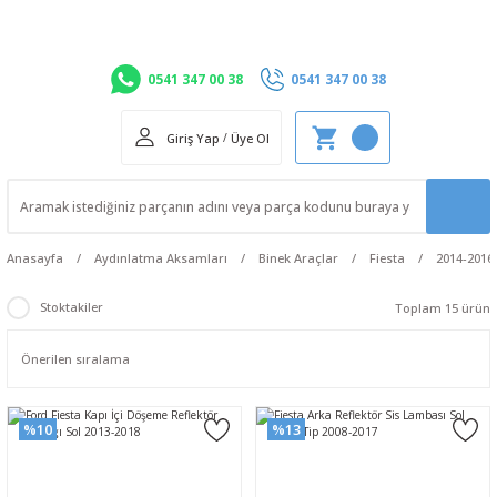
0541 347 00 38
0541 347 00 38
Giriş Yap
/
Üye Ol
Anasayfa
Aydınlatma Aksamları
Binek Araçlar
Fiesta
2014-2016
Stoktakiler
Toplam 15 ürün
%10
%13