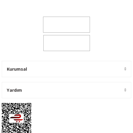
yokyokotoyedekparca@gmail.com
0541 347 00 38
0541 347 00 38
Kurumsal
Yardım