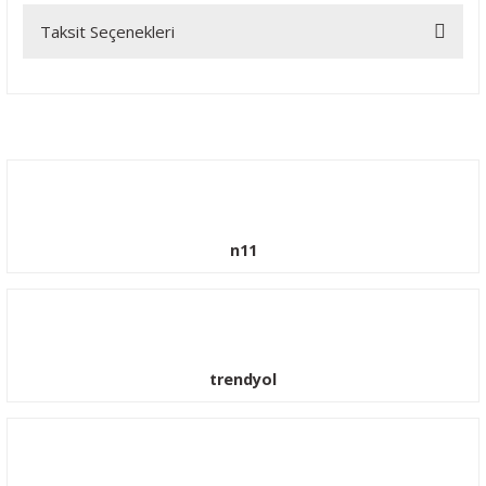
Taksit Seçenekleri
Bu ürüne ilk yorumu siz yapın!
Yorum Yaz
n11
trendyol