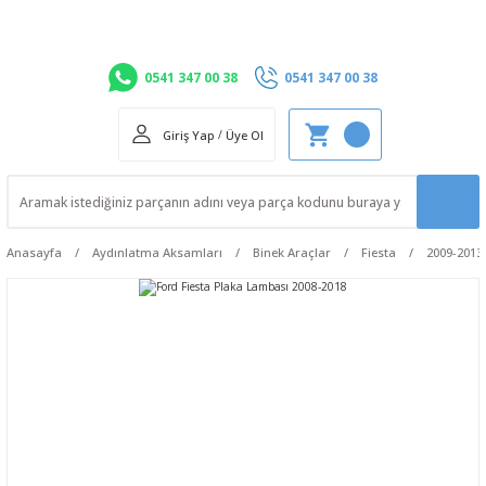
0541 347 00 38
0541 347 00 38
Giriş Yap
/
Üye Ol
Anasayfa
Aydınlatma Aksamları
Binek Araçlar
Fiesta
2009-2013