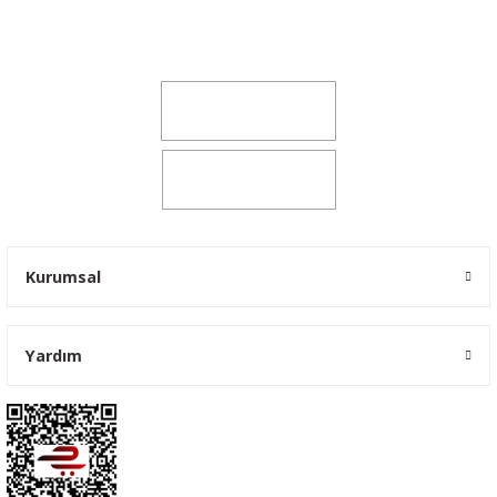
Şeker Mah. 6137 Sok. No:32 Kocasinan/KAYSERİ
yokyokotoyedekparca@gmail.com
0541 347 00 38
0541 347 00 38
Kurumsal
Yardım