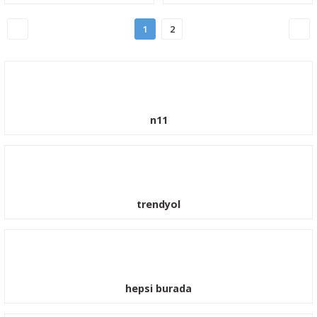
1
2
n11
trendyol
hepsi burada