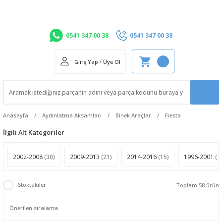
0541 347 00 38
0541 347 00 38
Giriş Yap
/
Üye Ol
Anasayfa
Aydınlatma Aksamları
Binek Araçlar
Fiesta
İlgili Alt Kategoriler
2002-2008
(30)
2009-2013
(21)
2014-2016
(15)
1996-2001
(1
Stoktakiler
Toplam 58 ürün