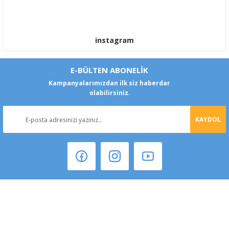
instagram
E-BÜLTEN ABONELİK
Kampanyalarımızdan ilk siz haberdar
olabilirsiniz.
KAYDOL
Şeker Mah. 6137 Sok. No:32 Kocasinan/KAYSERİ
yokyokotoyedekparca@gmail.com