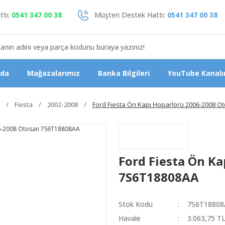
tı:
0541 347 00 38
Müşteri Destek Hattı:
0541 347 00 38
zda
Mağazalarımız
Banka Bilgileri
YouTube Kanalı
Fiesta
2002-2008
Ford Fiesta Ön Kapı Hoparlörü 2006-2008 
Ford Fiesta Ön K
7S6T18808AA
Stok Kodu
7S6T18808
Havale
3.063,75 TL