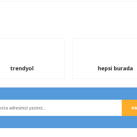
Bu ürüne ilk yorumu siz yapın!
Yorum Yaz
trendyol
hepsi burada
K