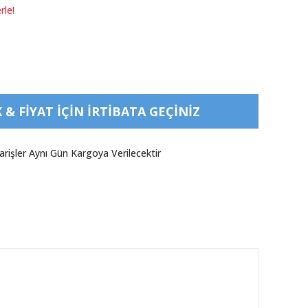
rle!
& FIYAT IÇIN IRTIBATA GEÇINIZ
arişler Aynı Gün Kargoya Verilecektir