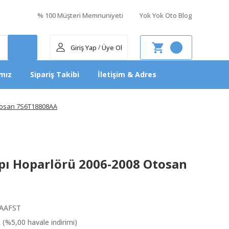
% 100 Müşteri Memnuniyeti
Yok Yok Oto Blog
Giriş Yap
Üye Ol
/
mız
Sipariş Takibi
İletişim & Adres
Otosan 7S6T18808AA
apı Hoparlörü 2006-2008 Otosan
AAFST
 (%5,00 havale indirimi)