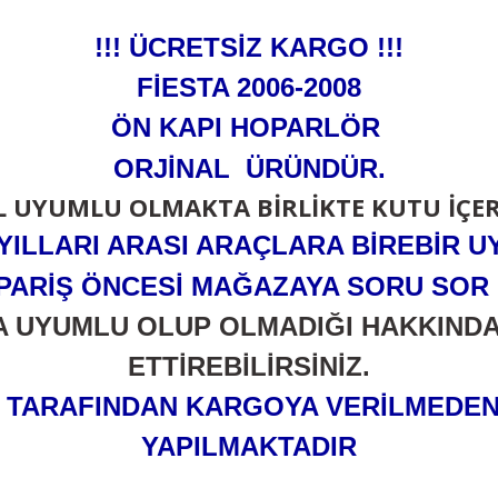
!!! ÜCRETSİZ KARGO !!!
FİESTA 2006-2008
ÖN KAPI HOPARLÖR
ORJİNAL ÜRÜNDÜR.
 UYUMLU OLMAKTA BİRLİKTE KUTU İÇERİ
YILLARI ARASI ARAÇLARA BİREBİR 
SİPARİŞ ÖNCESİ MAĞAZAYA SORU SO
A UYUMLU OLUP OLMADIĞI HAKKINDA 
ETTİREBİLİRSİNİZ.
Z TARAFINDAN KARGOYA VERİLMEDE
YAPILMAKTADIR