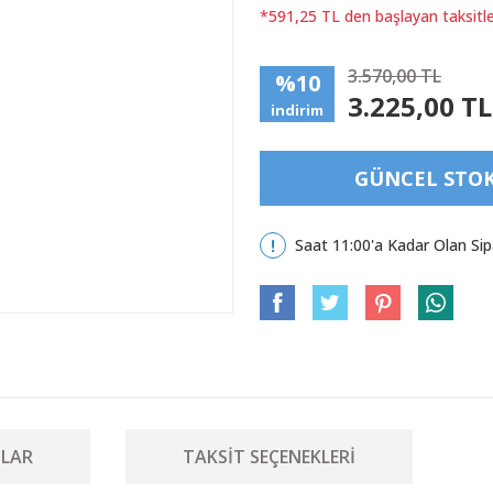
*591,25 TL den başlayan taksitle
3.570,00 TL
%10
3.225,00 TL
indirim
GÜNCEL STOK 
Saat 11:00'a Kadar Olan Sip
LAR
TAKSIT SEÇENEKLERI