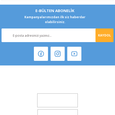
E-BÜLTEN ABONELİK
Kampanyalarımızdan ilk siz haberdar
olabilirsiniz.
KAYDOL
Şeker Mah. 6137 Sok. No:32 Kocasinan/KAYSERİ
yokyokotoyedekparca@gmail.com
0541 347 00 38