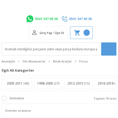
0541 347 00 38
0541 347 00 38
Giriş Yap
/
Üye Ol
Anasayfa
Oto Aksesuarlar
Binek Araçlar
Focus
İlgili Alt Kategoriler
2005-2011
(40)
1998-2005
(27)
2012-2015
(15)
2016-2019
(1
Stoktakiler
Toplam 76 ürün