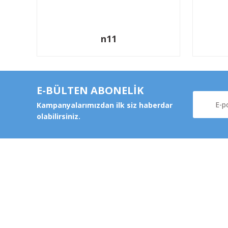
n11
E-BÜLTEN ABONELİK
Kampanyalarımızdan ilk siz haberdar
olabilirsiniz.
Kurums
Şeker Mah. 6137 Sok. No:32
Kocasinan/KAYSERİ
Hakkımz
yokyokotoyedekparca@gmail.com
Değişim v