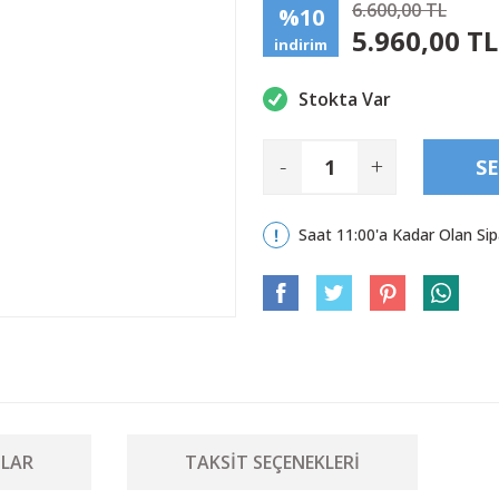
6.600,00 TL
%10
5.960,00 TL
indirim
Stokta Var
-
+
SE
Saat 11:00'a Kadar Olan Sip
LAR
TAKSIT SEÇENEKLERI