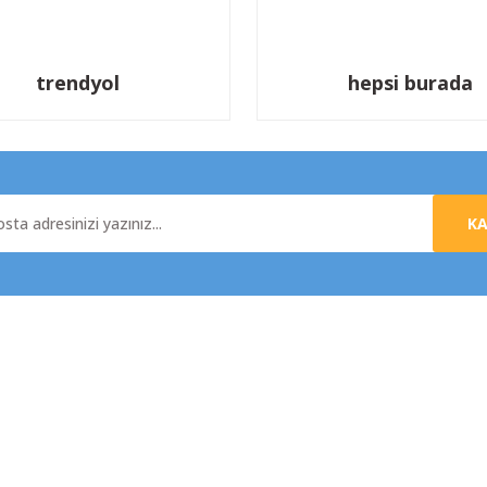
trendyol
hepsi burada
K
al
Yardım
da
Üyelik Sözleşmesi
e İade
Mesafeli Satış Sözleşmesi