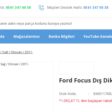
tı:
0541 347 00 38
Müşteri Destek Hattı:
0541 347 00 38
zda
Mağazalarımız
Banka Bilgileri
YouTube Kanalı
 / Sağ / Otosan / 2011-
Ford Focus Dış Dik
Stok Kodu
BM5117682
*1.092,67 TL den başlayan taksitl