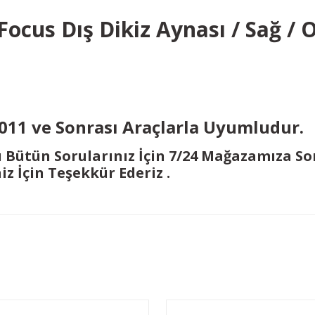
Focus Dış Dikiz Aynası / Sağ / 
J
2011 ve Sonrası Araçlarla Uyumludur.
ı Bütün Sorularınız İçin 7/24 Mağazamıza So
niz İçin Teşekkür Ederiz .
Bu ürüne ilk yorumu siz yapın!
Yorum Yaz