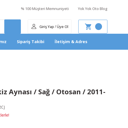
% 100 Müşteri Memnuniyeti
Yok Yok Oto Blog
Giriş Yap
Üye Ol
/
mız
Sipariş Takibi
İletişim & Adres
iz Aynası / Sağ / Otosan / 2011-
CJ
erle!