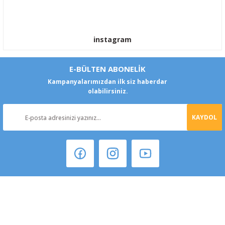
instagram
E-BÜLTEN ABONELİK
Kampanyalarımızdan ilk siz haberdar
olabilirsiniz.
KAYDOL
Şeker Mah. 6137 Sok. No:32 Kocasinan/KAYSERİ
yokyokotoyedekparca@gmail.com