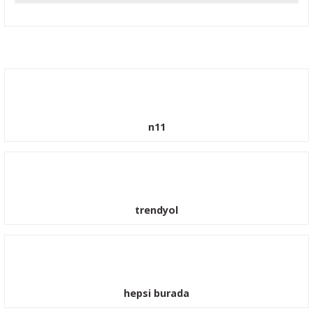
Yorum Yaz
n11
trendyol
hepsi burada