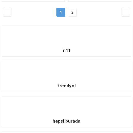
1
2
n11
trendyol
hepsi burada