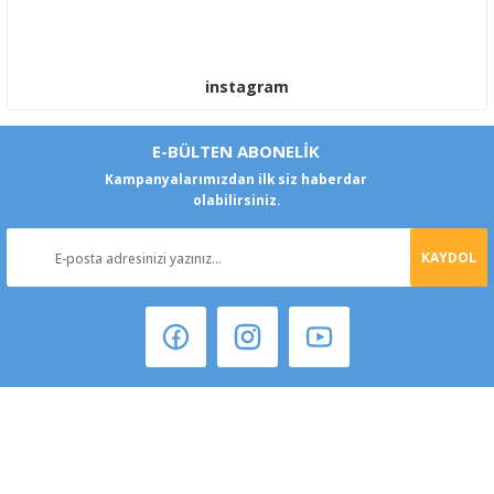
instagram
E-BÜLTEN ABONELİK
Kampanyalarımızdan ilk siz haberdar
olabilirsiniz.
KAYDOL
Şeker Mah. 6137 Sok. No:32 Kocasinan/KAYSERİ
yokyokotoyedekparca@gmail.com