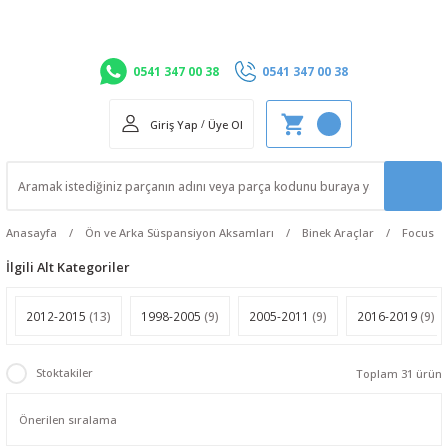
0541 347 00 38
0541 347 00 38
Giriş Yap
/
Üye Ol
Anasayfa
Ön ve Arka Süspansiyon Aksamları
Binek Araçlar
Focus
İlgili Alt Kategoriler
2012-2015
(13)
1998-2005
(9)
2005-2011
(9)
2016-2019
(9)
Stoktakiler
Toplam 31 ürün