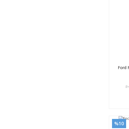
Ford 
2.
%10