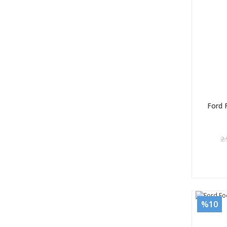
Ford 
2.
%10