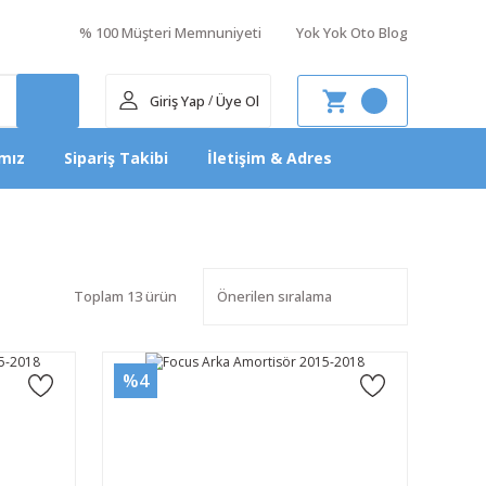
% 100 Müşteri Memnuniyeti
Yok Yok Oto Blog
Giriş Yap
Üye Ol
/
mız
Sipariş Takibi
İletişim & Adres
Toplam 13 ürün
%4