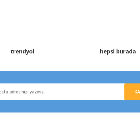
trendyol
hepsi burada
K
al
Yardım