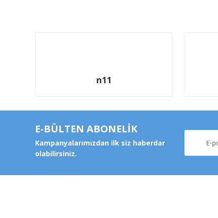
n11
E-BÜLTEN ABONELİK
Kampanyalarımızdan ilk siz haberdar
olabilirsiniz.
Kurums
Şeker Mah. 6137 Sok. No:32