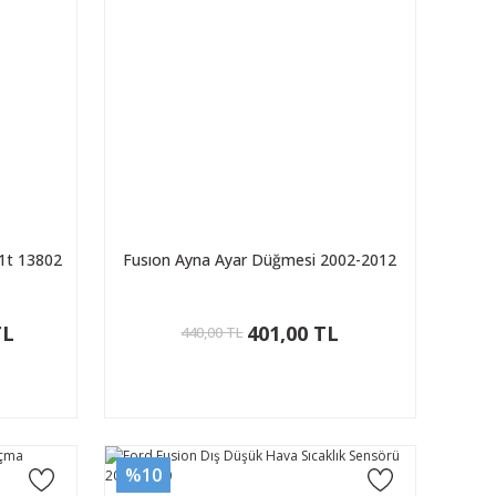
c1t 13802
Fusıon Ayna Ayar Düğmesi 2002-2012
TL
401,00 TL
440,00 TL
%10