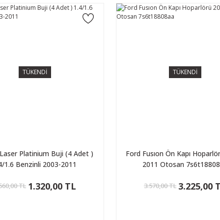
TÜKENDİ
TÜKENDİ
Laser Platinium Buji (4 Adet )
Ford Fusıon Ön Kapı Hoparlö
4/1.6 Benzinli 2003-2011
2011 Otosan 7s6t1880
1.320,00 TL
3.225,00 
560,00 TL
3.570,00 TL