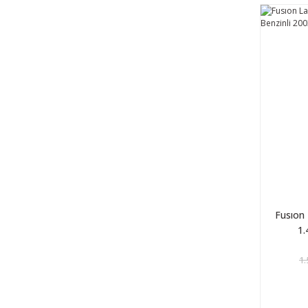
Fusıon 
1.
1.