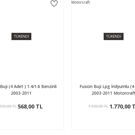
TÜKENDİ
TÜKENDİ
Buji (4 Adet ) 1.4/1.6 Benzinli
Fusıon Buji Lpg İridyumlu (4
2003-2011
2003-2011 Motorcraf
568,00 TL
1.770,00 
595,00 TL
1.920,00 TL