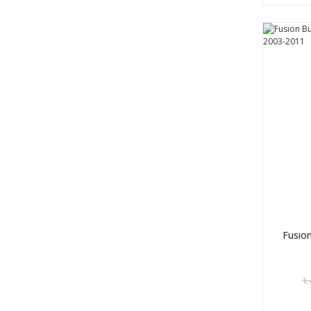
Fusıon
1.