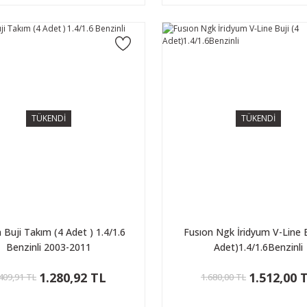
TÜKENDİ
TÜKENDİ
 Buji Takım (4 Adet ) 1.4/1.6
Fusıon Ngk İridyum V-Line B
Benzinli 2003-2011
Adet)1.4/1.6Benzinli
1.280,92 TL
1.512,00 
409,91 TL
1.680,00 TL