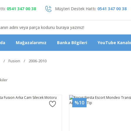
tı:
0541 347 00 38
Müşteri Destek Hattı:
0541 347 00 38
zda
Mağazalarımız
Banka Bilgileri
YouTube Kanalı
Fusion
2006-2010
kiler
%10