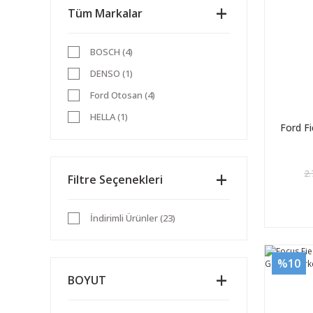
Tüm Markalar
BOSCH (4)
DENSO (1)
Ford Otosan (4)
HELLA (1)
Ford F
İTHAL (8)
MOTORCRAFT (2)
2.
Filtre Seçenekleri
NGK (2)
YERLİ (1)
İndirimli Ürünler (23)
%10
BOYUT