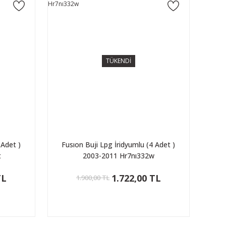
TÜKENDİ
 Adet )
Fusıon Buji Lpg İridyumlu (4 Adet )
t
2003-2011 Hr7nı332w
TL
1.722,00 TL
1.900,00 TL