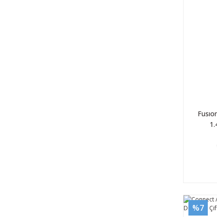
Fusıo
1.
%7