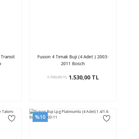
Transit
Fusıon 4 Tırnak Buji (4 Adet ) 2003-
p
2011 Bosch
L
1.530,00 TL
1.700,00 TL
%10