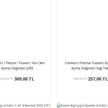
t / Fiesta / Fusıon / Ka Cam
Connect /Fıesta/ Fusıon/ 
Açma Düğmesi Çiftli
Açma Düğmesi Sağ Tek
309,00 TL
257,00 T
332,00 TL
285,00 TL