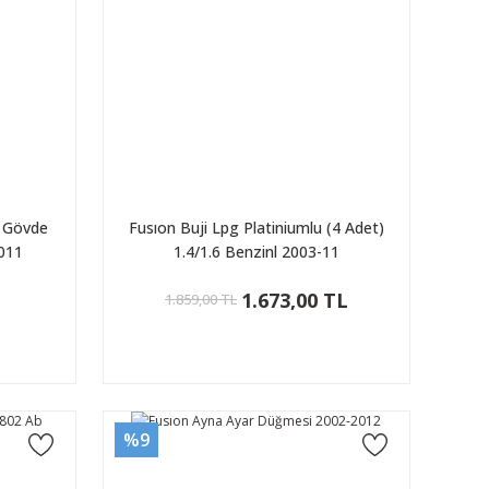
e Gövde
Fusıon Buji Lpg Platiniumlu (4 Adet)
2011
1.4/1.6 Benzinl 2003-11
L
1.673,00 TL
1.859,00 TL
%9