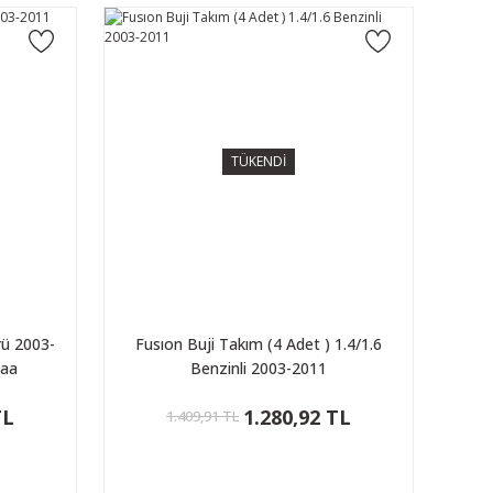
TÜKENDİ
rü 2003-
Fusıon Buji Takım (4 Adet ) 1.4/1.6
8aa
Benzinli 2003-2011
TL
1.280,92 TL
1.409,91 TL