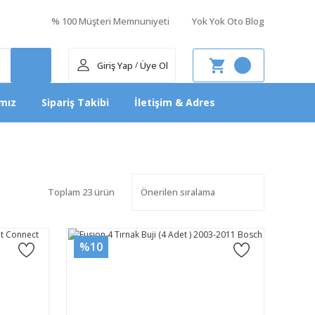
% 100 Müşteri Memnuniyeti
Yok Yok Oto Blog
Giriş Yap
Üye Ol
/
mız
Sipariş Takibi
İletişim & Adres
Toplam 23 ürün
%10