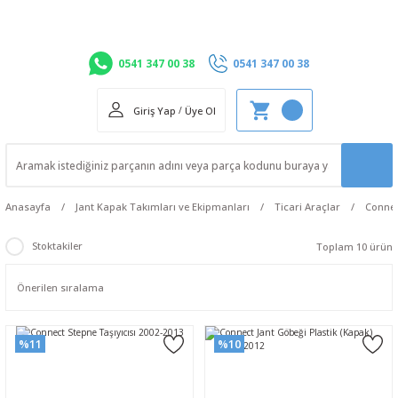
0541 347 00 38
0541 347 00 38
Giriş Yap
/
Üye Ol
Anasayfa
Jant Kapak Takımları ve Ekipmanları
Ticari Araçlar
Conne
Stoktakiler
Toplam 10 ürün
%11
%10