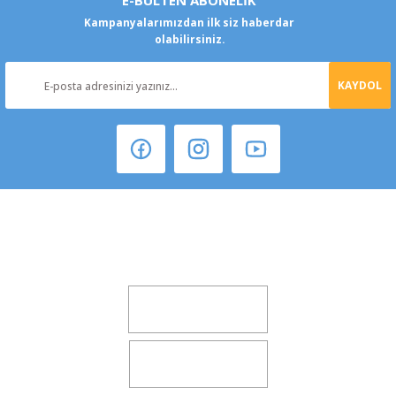
E-BÜLTEN ABONELİK
Kampanyalarımızdan ilk siz haberdar
olabilirsiniz.
KAYDOL
Şeker Mah. 6137 Sok. No:32 Kocasinan/KAYSERİ
yokyokotoyedekparca@gmail.com
0541 347 00 38
0541 347 00 38