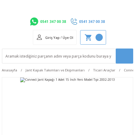
0541 347 00 38
0541 347 00 38
Giriş Yap
/
Üye Ol
Anasayfa
Jant Kapak Takımları ve Ekipmanları
Ticari Araçlar
Conne