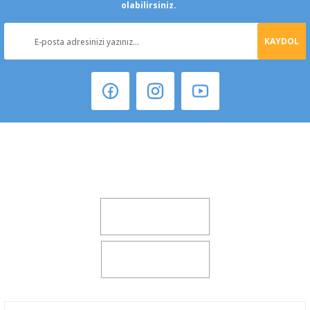
olabilirsiniz.
KAYDOL
Şeker Mah. 6137 Sok. No:32 Kocasinan/KAYSERİ
yokyokotoyedekparca@gmail.com
0541 347 00 38
0541 347 00 38