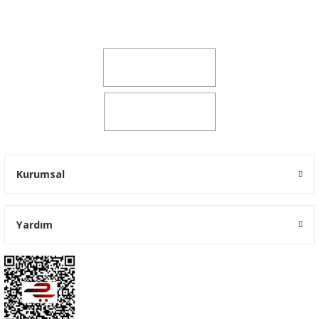
Şeker Mah. 6137 Sok. No:32 Kocasinan/KAYSERİ
yokyokotoyedekparca@gmail.com
0541 347 00 38
0541 347 00 38
Kurumsal
Yardım