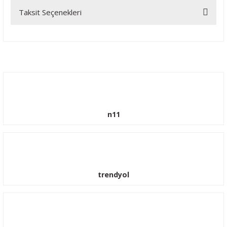
Taksit Seçenekleri
Bu ürüne ilk yorumu siz yapın!
Yorum Yaz
n11
trendyol