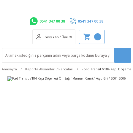
0541 347 00 38
0541 347 00 38
Giriş Yap
/
Üye Ol
Anasayfa
Kaporta Aksamları / Parçaları
Ford Transit V184 Kapı Döşemesi