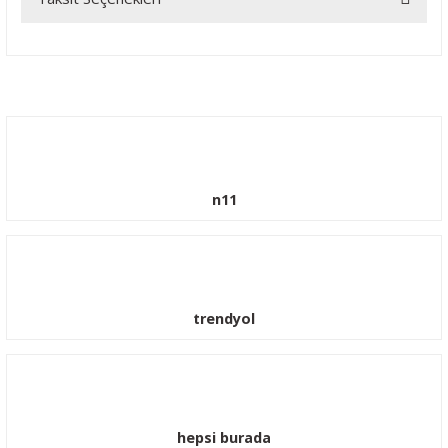
Yorum Yaz
n11
trendyol
hepsi burada