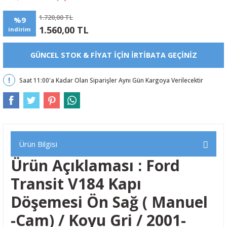
1.720,00 TL
%9
1.560,00 TL
indirim
GÜNCEL STOK & FIYAT IÇIN IRTIBATA GEÇINIZ
Saat 11:00'a Kadar Olan Siparişler Aynı Gün Kargoya Verilecektir
Ürün Bilgisi
Ürün Açıklaması : Ford
Transit V184 Kapı
Döşemesi Ön Sağ ( Manuel
-Cam) / Koyu Gri / 2001-