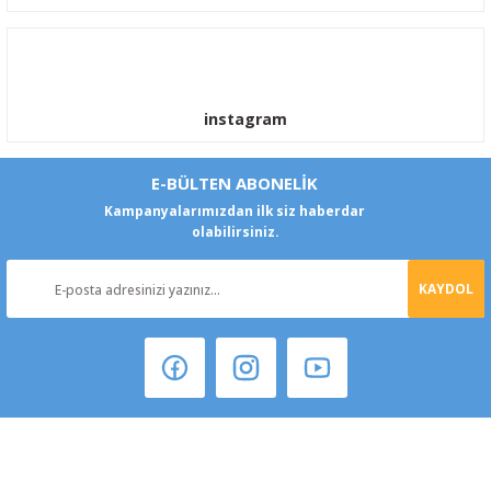
instagram
E-BÜLTEN ABONELİK
Kampanyalarımızdan ilk siz haberdar
olabilirsiniz.
KAYDOL
Şeker Mah. 6137 Sok. No:32 Kocasinan/KAYSERİ