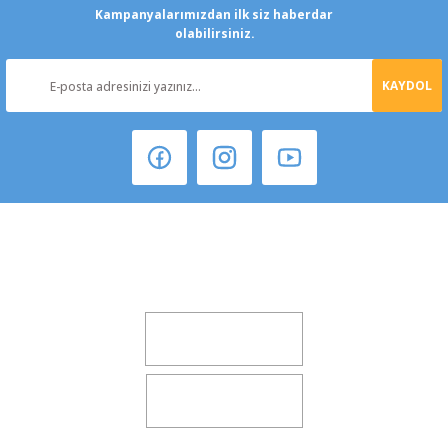
Kampanyalarımızdan ilk siz haberdar
olabilirsiniz.
KAYDOL
Şeker Mah. 6137 Sok. No:32 Kocasinan/KAYSERİ
yokyokotoyedekparca@gmail.com
0541 347 00 38
0541 347 00 38