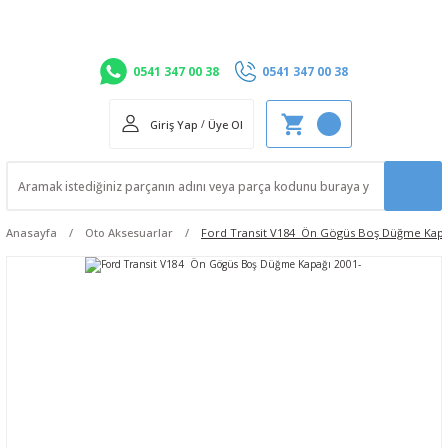
0541 347 00 38
0541 347 00 38
Giriş Yap
/
Üye Ol
Anasayfa
Oto Aksesuarlar
Ford Transit V184 Ön Gögüs Boş Düğme Kapa