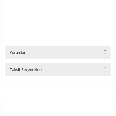
Yorumlar
Taksit Seçenekleri
Bu ürüne ilk yorumu siz yapın!
Yorum Yaz