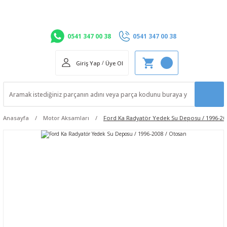
0541 347 00 38
0541 347 00 38
Giriş Yap
/
Üye Ol
Anasayfa
Motor Aksamları
Ford Ka Radyatör Yedek Su Deposu / 1996-20