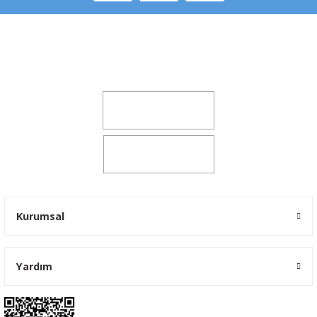
Şeker Mah. 6137 Sok. No:32 Kocasinan/KAYSERİ
yokyokotoyedekparca@gmail.com
0541 347 00 38
0541 347 00 38
Kurumsal
Yardım