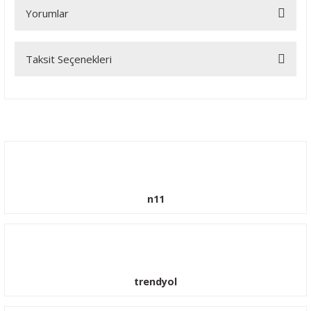
Yorumlar
Taksit Seçenekleri
Bu ürüne ilk yorumu siz yapın!
Yorum Yaz
n11
trendyol