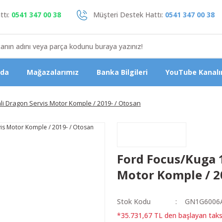
tı:
0541 347 00 38
Müşteri Destek Hattı:
0541 347 00 38
zda
Mağazalarımız
Banka Bilgileri
YouTube Kanalı
li Dragon Servis Motor Komple / 2019- / Otosan
Ford Focus/Kuga 1
Motor Komple / 2
Stok Kodu
GN1G6006
*35.731,67 TL den başlayan taksi