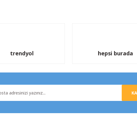
Yorum Yaz
trendyol
hepsi burada
K
al
Yardım