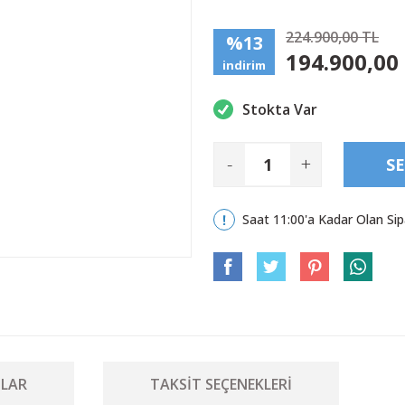
224.900,00 TL
%13
194.900,00
indirim
Stokta Var
-
+
SE
Saat 11:00'a Kadar Olan Sip
LAR
TAKSIT SEÇENEKLERI