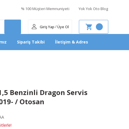
% 100 Müşteri Memnuniyeti
Yok Yok Oto Blog
Giriş Yap
Üye Ol
/
mız
Sipariş Takibi
İletişim & Adres
,5 Benzinli Dragon Servis
019- / Otosan
AA
tlerle!