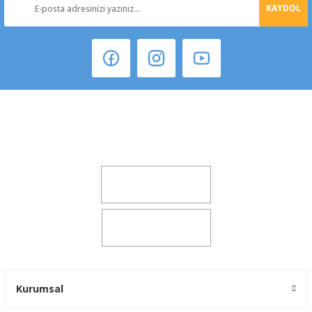
KAYDOL
Şeker Mah. 6137 Sok. No:32 Kocasinan/KAYSERİ
yokyokotoyedekparca@gmail.com
0541 347 00 38
0541 347 00 38
Kurumsal