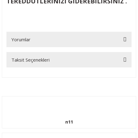
TEREDDÜTLERİNİZİ GİDEREBİLİRSİNİZ .
Yorumlar
Taksit Seçenekleri
Bu ürüne ilk yorumu siz yapın!
Yorum Yaz
n11