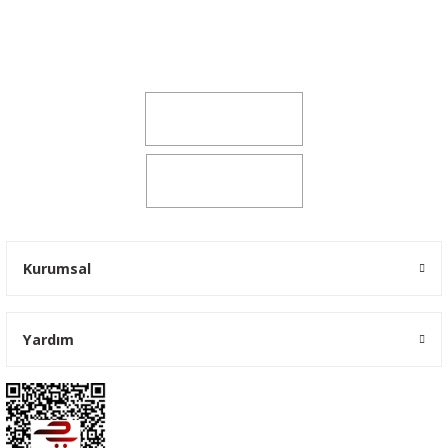
Şeker Mah. 6137 Sok. No:32 Kocasinan/KAYSERİ
yokyokotoyedekparca@gmail.com
0541 347 00 38
0541 347 00 38
Kurumsal
Yardım