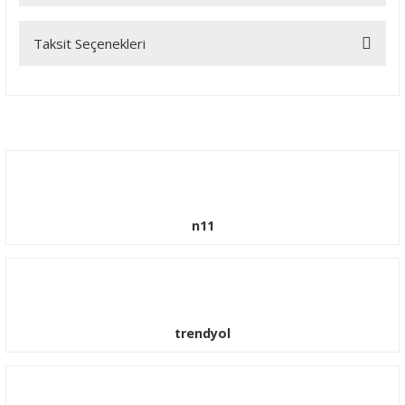
Taksit Seçenekleri
Bu ürüne ilk yorumu siz yapın!
Yorum Yaz
n11
trendyol