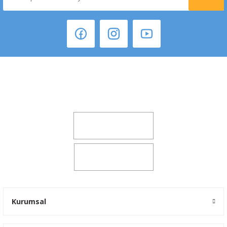
Şeker Mah. 6137 Sok. No:32 Kocasinan/KAYSERİ
yokyokotoyedekparca@gmail.com
0541 347 00 38
0541 347 00 38
Kurumsal