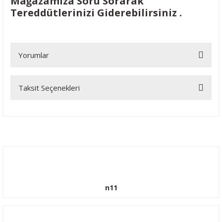
Mağazamıza Soru Sorarak
Tereddütlerinizi Giderebilirsiniz .
Yorumlar
Taksit Seçenekleri
Bu ürüne ilk yorumu siz yapın!
Yorum Yaz
n11