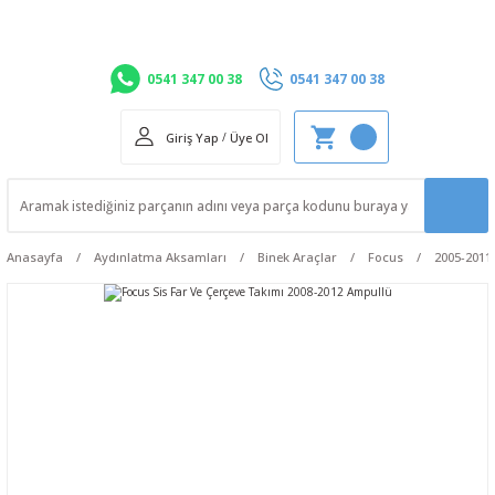
0541 347 00 38
0541 347 00 38
Giriş Yap
/
Üye Ol
Anasayfa
Aydınlatma Aksamları
Binek Araçlar
Focus
2005-2011