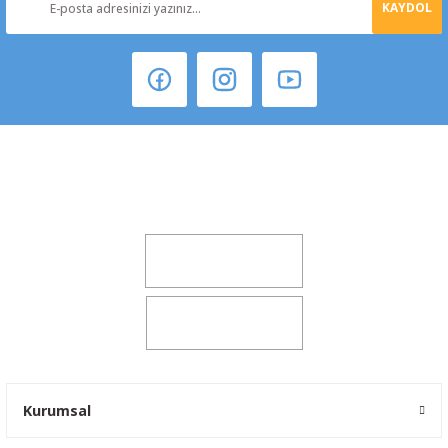
KAYDOL
Şeker Mah. 6137 Sok. No:32 Kocasinan/KAYSERİ
yokyokotoyedekparca@gmail.com
0541 347 00 38
0541 347 00 38
Kurumsal