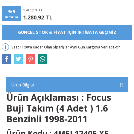
1.409,91 TL
%9
1.280,92 TL
indirim
GÜNCEL STOK & FIYAT IÇIN IRTIBATA GEÇINIZ
Saat 11:00'a Kadar Olan Siparişler Aynı Gün Kargoya Verilecektir
Ürün Bilgisi
Ürün Açıklaması : Focus
Buji Takım (4 Adet ) 1.6
Benzinli 1998-2011
Ürün Kodu : 4M5J 12405 XE