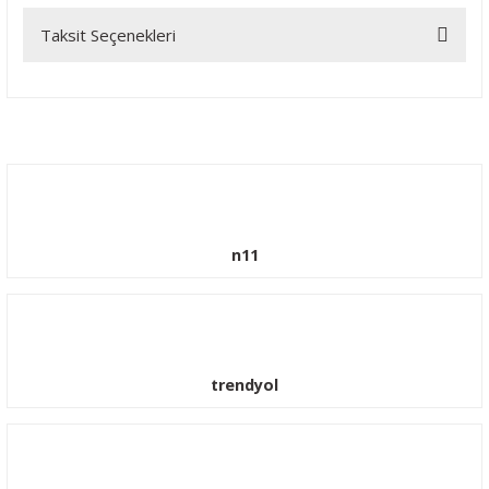
Taksit Seçenekleri
Bu ürüne ilk yorumu siz yapın!
Yorum Yaz
n11
trendyol