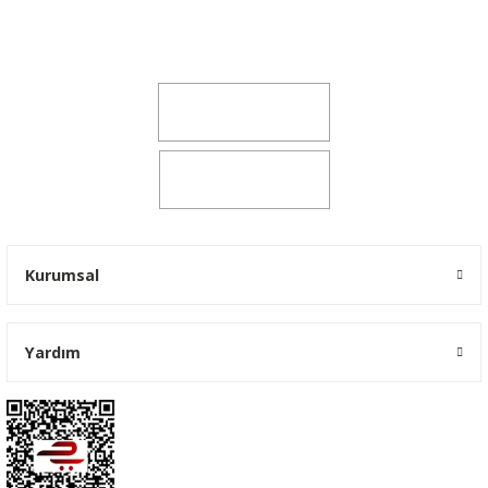
Şeker Mah. 6137 Sok. No:32 Kocasinan/KAYSERİ
yokyokotoyedekparca@gmail.com
0541 347 00 38
0541 347 00 38
Kurumsal
Yardım