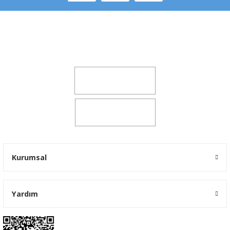
Şeker Mah. 6137 Sok. No:32 Kocasinan/KAYSERİ
yokyokotoyedekparca@gmail.com
0541 347 00 38
0541 347 00 38
Kurumsal
Yardım