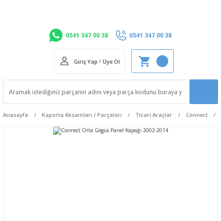
0541 347 00 38
0541 347 00 38
Giriş Yap
/
Üye Ol
Anasayfa
Kaporta Aksamları / Parçaları
Ticari Araçlar
Connect