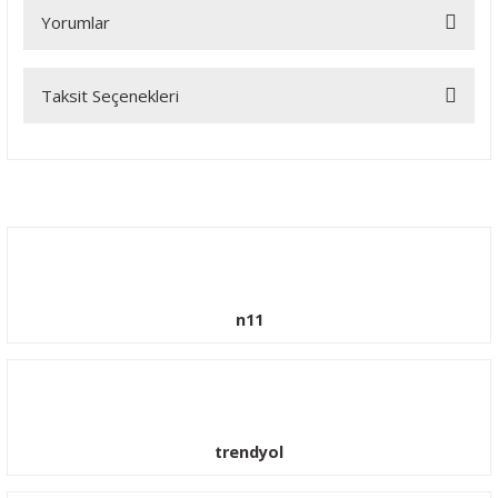
Yorumlar
Taksit Seçenekleri
Bu ürüne ilk yorumu siz yapın!
Yorum Yaz
n11
trendyol