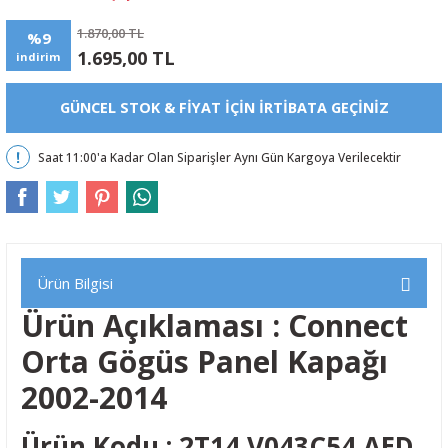
1.870,00 TL
%9
1.695,00 TL
indirim
GÜNCEL STOK & FIYAT IÇIN IRTIBATA GEÇINIZ
Saat 11:00'a Kadar Olan Siparişler Aynı Gün Kargoya Verilecektir
Ürün Bilgisi
Ürün Açıklaması : Connect
Orta Gögüs Panel Kapağı
2002-2014
Ürün Kodu : 2T14 V043C54 AED