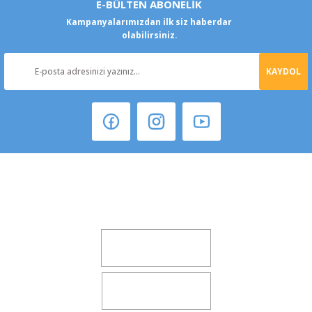
E-BÜLTEN ABONELİK
Kampanyalarımızdan ilk siz haberdar
olabilirsiniz.
KAYDOL
Şeker Mah. 6137 Sok. No:32 Kocasinan/KAYSERİ
yokyokotoyedekparca@gmail.com
0541 347 00 38
0541 347 00 38