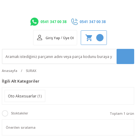
0541 347 00 38
0541 347 00 38
Giriş Yap
/
Üye Ol
Anasayfa
SURAX
İlgili Alt Kategoriler
Oto Aksesuarlar
(1)
Stoktakiler
Toplam 1 ürün