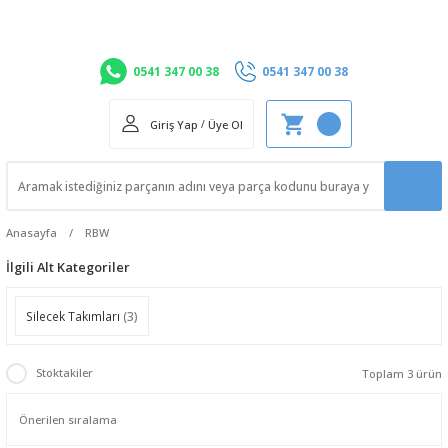
0541 347 00 38
0541 347 00 38
Giriş Yap
/
Üye Ol
Anasayfa
RBW
İlgili Alt Kategoriler
Silecek Takımları
(3)
Stoktakiler
Toplam 3 ürün