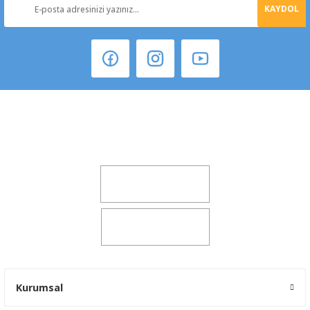
KAYDOL
Şeker Mah. 6137 Sok. No:32 Kocasinan/KAYSERİ
yokyokotoyedekparca@gmail.com
0541 347 00 38
0541 347 00 38
Kurumsal