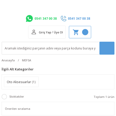
0541 347 00 38
0541 347 00 38
Giriş Yap
/
Üye Ol
Anasayfa
MEFSA
İlgili Alt Kategoriler
Oto Aksesuarlar
(1)
Stoktakiler
Toplam 1 ürün