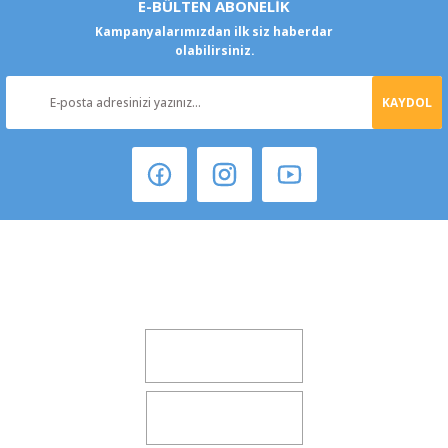
E-BÜLTEN ABONELİK
Kampanyalarımızdan ilk siz haberdar
olabilirsiniz.
KAYDOL
Şeker Mah. 6137 Sok. No:32 Kocasinan/KAYSERİ
yokyokotoyedekparca@gmail.com
0541 347 00 38
0541 347 00 38