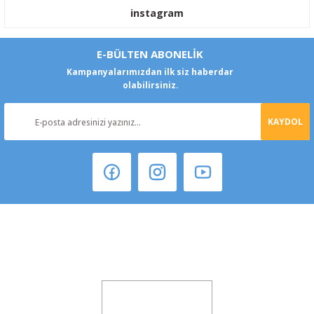
instagram
E-BÜLTEN ABONELİK
Kampanyalarımızdan ilk siz haberdar
olabilirsiniz.
KAYDOL
Şeker Mah. 6137 Sok. No:32 Kocasinan/KAYSERİ
yokyokotoyedekparca@gmail.com
0541 347 00 38