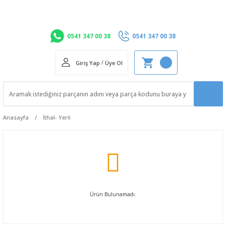
0541 347 00 38
0541 347 00 38
Giriş Yap
/
Üye Ol
Anasayfa
İthal- Yerli
Ürün Bulunamadı.