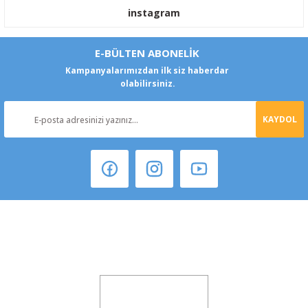
instagram
E-BÜLTEN ABONELİK
Kampanyalarımızdan ilk siz haberdar
olabilirsiniz.
KAYDOL
Şeker Mah. 6137 Sok. No:32 Kocasinan/KAYSERİ
yokyokotoyedekparca@gmail.com
0541 347 00 38