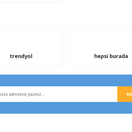
trendyol
hepsi burada
K
al
Yardım