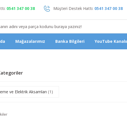
tı:
0541 347 00 38
Müşteri Destek Hattı:
0541 347 00 38
zda
Mağazalarımız
Banka Bilgileri
YouTube Kanalı
 Kategoriler
leme ve Elektrik Aksamları
(1)
kiler