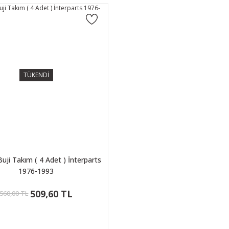
TÜKENDİ
uji Takım ( 4 Adet ) İnterparts
1976-1993
509,60 TL
560,00 TL