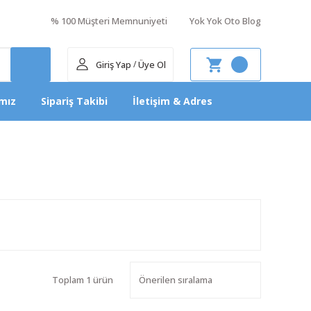
% 100 Müşteri Memnuniyeti
Yok Yok Oto Blog
Giriş Yap
Üye Ol
/
mız
Sipariş Takibi
İletişim & Adres
Toplam 1 ürün