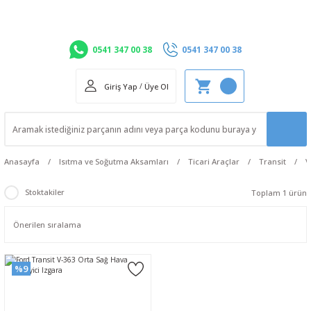
0541 347 00 38
0541 347 00 38
Giriş Yap
/
Üye Ol
Anasayfa
Isıtma ve Soğutma Aksamları
Ticari Araçlar
Transit
V
Stoktakiler
Toplam 1 ürün
%9