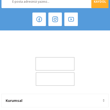
KAYDOL
Şeker Mah. 6137 Sok. No:32 Kocasinan/KAYSERİ
yokyokotoyedekparca@gmail.com
0541 347 00 38
0541 347 00 38
Kurumsal