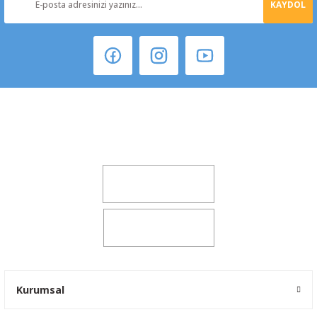
KAYDOL
Şeker Mah. 6137 Sok. No:32 Kocasinan/KAYSERİ
yokyokotoyedekparca@gmail.com
0541 347 00 38
0541 347 00 38
Kurumsal