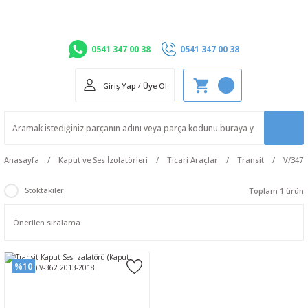
0541 347 00 38
0541 347 00 38
Giriş Yap
/
Üye Ol
Anasayfa
Kaput ve Ses İzolatörleri
Ticari Araçlar
Transit
V/347 
Stoktakiler
Toplam 1 ürün
%10