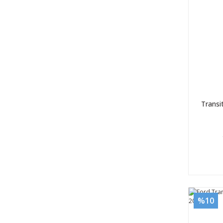
Transi
%10