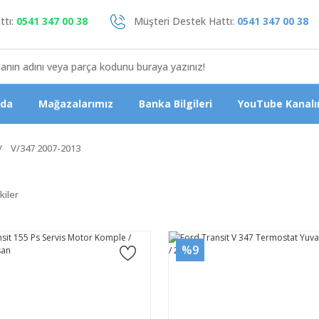
tı:
0541 347 00 38
Müşteri Destek Hattı:
0541 347 00 38
zda
Mağazalarımız
Banka Bilgileri
YouTube Kanalı
V/347 2007-2013
kiler
%9