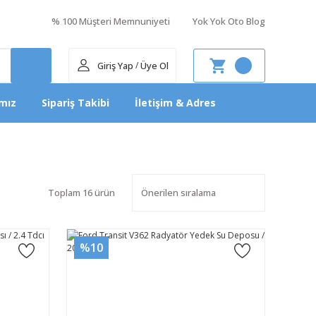
% 100 Müşteri Memnuniyeti
Yok Yok Oto Blog
Giriş Yap
Üye Ol
/
mız
Sipariş Takibi
İletişim & Adres
Toplam 16 ürün
%10