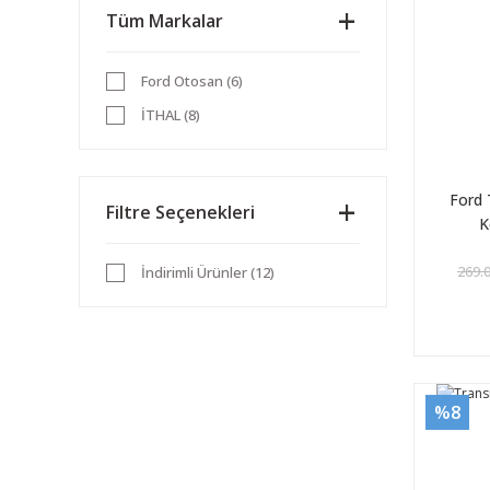
Tüm Markalar
Ford Otosan (6)
İTHAL (8)
Ford 
Filtre Seçenekleri
K
269.
İndirimli Ürünler (12)
%8