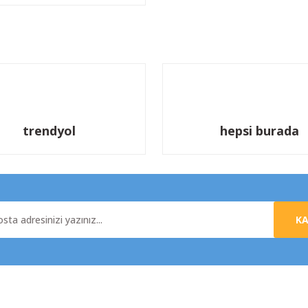
trendyol
hepsi burada
K
al
Yardım