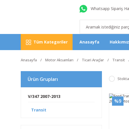
Whatsapp Sipariş Hat
Tüm Kategoriler
Anasayfa
Hakkımı
Anasayfa
Motor Aksamları
Ticari Araçlar
Transit
Ürün Grupları
Stokta
V/347 2007-2013
%9
Transit