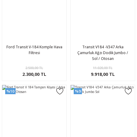
Ford Transit V-184 Komple Hava
Transit V184 -V347 Arka
Filtresi
Çamurluk Ağzı Dodik Jumbo /
Sol / Otosan
2.500,00 TL
11.020,00 TL
2.300,00 TL
9.918,00 TL
%10
%9