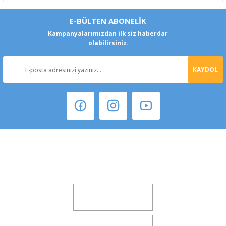
E-BÜLTEN ABONELİK
Kampanyalarımızdan ilk siz haberdar
olabilirsiniz.
KAYDOL
Şeker Mah. 6137 Sok. No:32 Kocasinan/KAYSERİ
yokyokotoyedekparca@gmail.com
0541 347 00 38