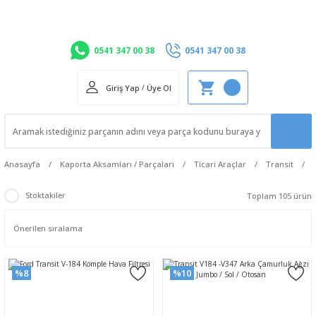
0541 347 00 38
0541 347 00 38
Giriş Yap
/
Üye Ol
Anasayfa
Kaporta Aksamları / Parçaları
Ticari Araçlar
Transit
Stoktakiler
Toplam 105 ürün
%8
%10