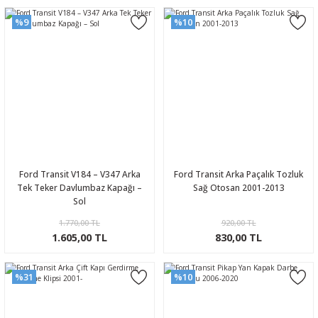
%9
%10
Ford Transit V184 – V347 Arka
Ford Transit Arka Paçalık Tozluk
Tek Teker Davlumbaz Kapağı –
Sağ Otosan 2001-2013
Sol
1.770,00 TL
920,00 TL
1.605,00 TL
830,00 TL
%31
%10