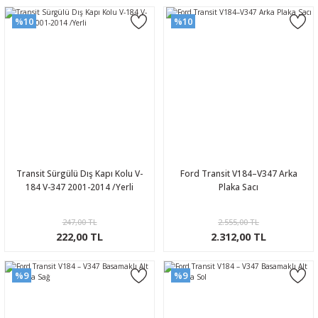
%10
%10
Transit Sürgülü Dış Kapı Kolu V-
Ford Transit V184–V347 Arka
184 V-347 2001-2014 /Yerli
Plaka Sacı
247,00 TL
2.555,00 TL
222,00 TL
2.312,00 TL
%9
%9