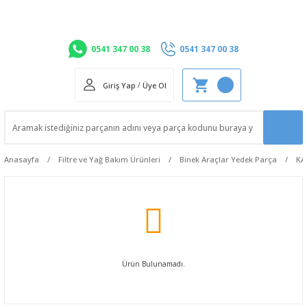
0541 347 00 38
0541 347 00 38
Giriş Yap
/
Üye Ol
Anasayfa
Filtre ve Yağ Bakım Ürünleri
Binek Araçlar Yedek Parça
KA
Ürün Bulunamadı.