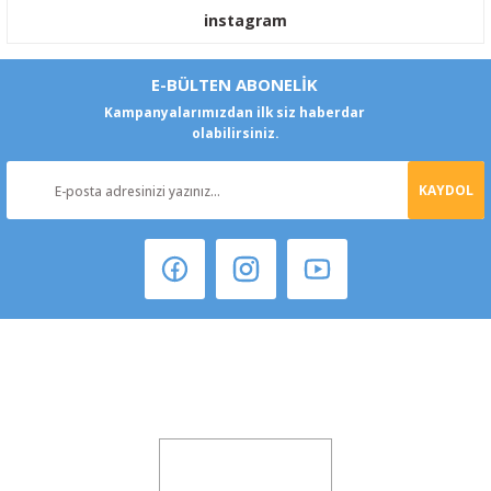
instagram
E-BÜLTEN ABONELİK
Kampanyalarımızdan ilk siz haberdar
olabilirsiniz.
KAYDOL
Şeker Mah. 6137 Sok. No:32 Kocasinan/KAYSERİ
yokyokotoyedekparca@gmail.com
0541 347 00 38