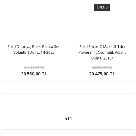
TÜKENDİ
Ford Debriyaj Baskı Balata Seti
Ford Focus C-Max 1.5 Tdci
Volantlı TDCİ 2014-2020
Powershift Otomatik Volant
Orjinal 2015/
21.450,00 TL
22.869,00 TL
20.550,00 TL
20.475,00 TL
n11