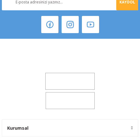
KAYDOL
Şeker Mah. 6137 Sok. No:32 Kocasinan/KAYSERİ
yokyokotoyedekparca@gmail.com
0541 347 00 38
0541 347 00 38
Kurumsal