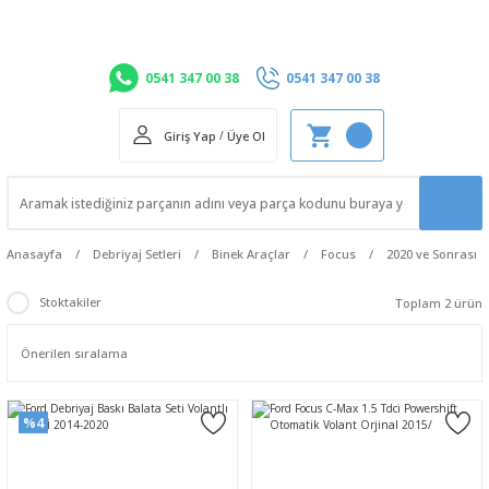
0541 347 00 38
0541 347 00 38
Giriş Yap
/
Üye Ol
Anasayfa
Debriyaj Setleri
Binek Araçlar
Focus
2020 ve Sonrası
Stoktakiler
Toplam 2 ürün
%4