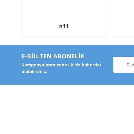
n11
E-BÜLTEN ABONELİK
Kampanyalarımızdan ilk siz haberdar
olabilirsiniz.
Kurums
Şeker Mah. 6137 Sok. No:32
Kocasinan/KAYSERİ
Hakkımz
yokyokotoyedekparca@gmail.com
Değişim v