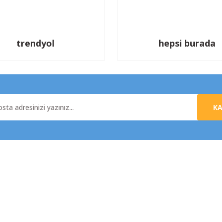
trendyol
hepsi burada
K
al
Yardım
da
Üyelik Sözleşmesi
e İade
Mesafeli Satış Sözleşmesi