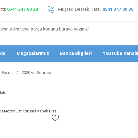
tı:
0541 347 00 38
Müşteri Destek Hattı:
0541 347 00 38
zda
Mağazalarımız
Banka Bilgileri
YouTube Kanalı
Focus
2020 ve Sonrası
kiler