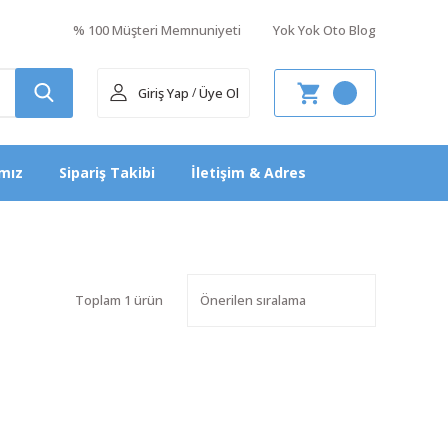
% 100 Müşteri Memnuniyeti
Yok Yok Oto Blog
Giriş Yap
Üye Ol
/
mız
Sipariş Takibi
İletişim & Adres
Toplam 1 ürün