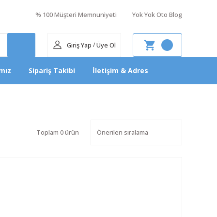
% 100 Müşteri Memnuniyeti
Yok Yok Oto Blog
Giriş Yap
Üye Ol
/
mız
Sipariş Takibi
İletişim & Adres
Toplam 0 ürün