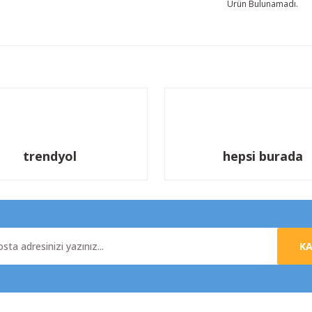
Ürün Bulunamadı.
trendyol
hepsi burada
K