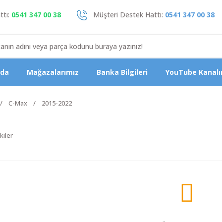
tı:
0541 347 00 38
Müşteri Destek Hattı:
0541 347 00 38
zda
Mağazalarımız
Banka Bilgileri
YouTube Kanalı
C-Max
2015-2022
kiler