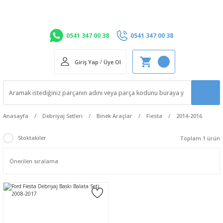
0541 347 00 38
0541 347 00 38
Giriş Yap
/
Üye Ol
Anasayfa
Debriyaj Setleri
Binek Araçlar
Fiesta
2014-2016
Stoktakiler
Toplam 1 ürün