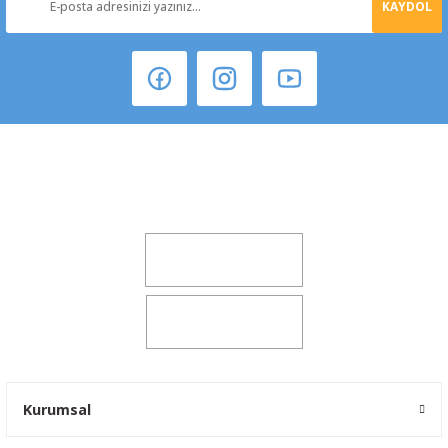
KAYDOL
Şeker Mah. 6137 Sok. No:32 Kocasinan/KAYSERİ
yokyokotoyedekparca@gmail.com
0541 347 00 38
0541 347 00 38
Kurumsal