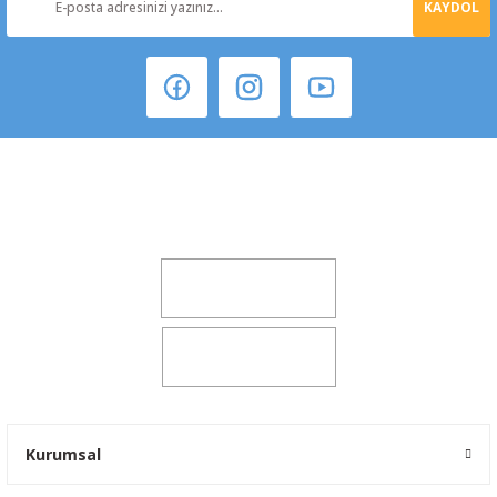
KAYDOL
Şeker Mah. 6137 Sok. No:32 Kocasinan/KAYSERİ
yokyokotoyedekparca@gmail.com
0541 347 00 38
0541 347 00 38
Kurumsal