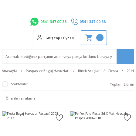
0541 347 00 38
0541 347 00 38
Giriş Yap
/
Üye Ol
Anasayfa
Paspas ve Bagaj Havuzları
Binek Araçlar
Fiesta
2014-
Stoktakiler
Toplam 2 ürün