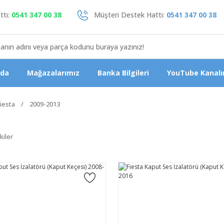
tı:
0541 347 00 38
Müşteri Destek Hattı:
0541 347 00 38
zda
Mağazalarımız
Banka Bilgileri
YouTube Kanalı
iesta
2009-2013
kiler