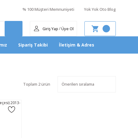
% 100 Müşteri Memnuniyeti
Yok Yok Oto Blog
Giriş Yap
Üye Ol
/
mız
Sipariş Takibi
İletişim & Adres
Toplam 2 ürün