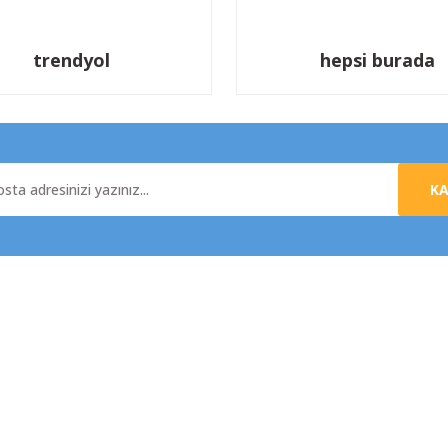
trendyol
hepsi burada
K
al
Yardım
da
Üyelik Sözleşmesi
e İade
Mesafeli Satış Sözleşmesi