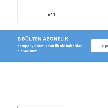
n11
E-BÜLTEN ABONELİK
Kampanyalarımızdan ilk siz haberdar
olabilirsiniz.
Kurums
Şeker Mah. 6137 Sok. No:32
Kocasinan/KAYSERİ
Hakkımz
yokyokotoyedekparca@gmail.com
Değişim v