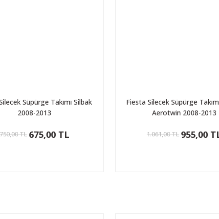
Silecek Süpürge Takımı Silbak
Fiesta Silecek Süpürge Takı
2008-2013
Aerotwin 2008-2013
675,00 TL
955,00 T
750,00 TL
1.061,00 TL