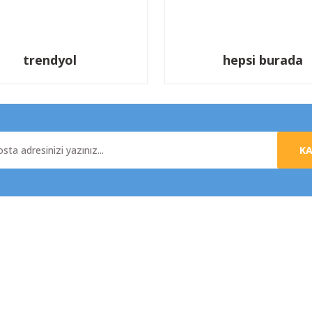
trendyol
hepsi burada
K
al
Yardım
da
Üyelik Sözleşmesi
e İade
Mesafeli Satış Sözleşmesi