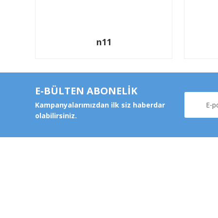
n11
E-BÜLTEN ABONELİK
Kampanyalarımızdan ilk siz haberdar
olabilirsiniz.
Kurums
Şeker Mah. 6137 Sok. No:32
Kocasinan/KAYSERİ
Hakkımz
yokyokotoyedekparca@gmail.com
Değişim v