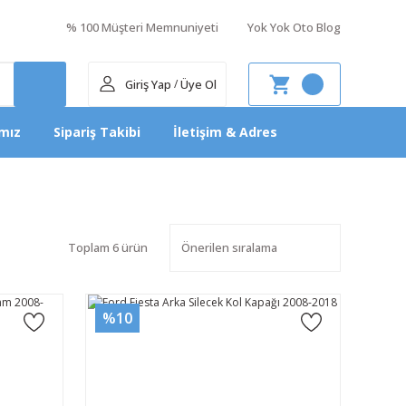
% 100 Müşteri Memnuniyeti
Yok Yok Oto Blog
Giriş Yap
Üye Ol
/
mız
Sipariş Takibi
İletişim & Adres
Toplam 6 ürün
%10