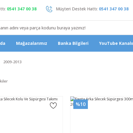
tı:
0541 347 00 38
Müşteri Destek Hattı:
0541 347 00 38
zda
Mağazalarımız
Banka Bilgileri
YouTube Kanalı
2009-2013
kiler
%10