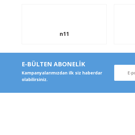
n11
E-BÜLTEN ABONELİK
Kampanyalarımızdan ilk siz haberdar
olabilirsiniz.
Kurums
Şeker Mah. 6137 Sok. No:32
Kocasinan/KAYSERİ
Hakkımz
yokyokotoyedekparca@gmail.com