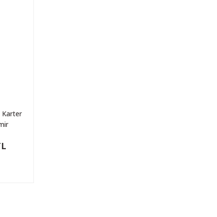
 Karter
mir
TL