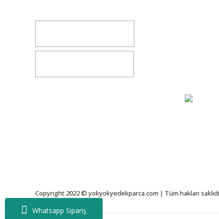
Değişim v
İletişim
0541 347 00 38
Bize Ulaşı
0541 347 00 38
Gizlilik S
Copyright 2022 © yokyokyedekparca.com | Tüm hakları saklıdı
Whatsapp Sipariş