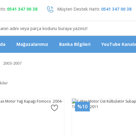
tı:
0541 347 00 38
Müşteri Destek Hattı:
0541 347 00 38
zda
Mağazalarımız
Banka Bilgileri
YouTube Kanalı
2003-2007
kiler
%10