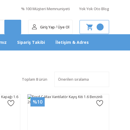
% 100 Müşteri Memnuniyeti
Yok Yok Oto Blog
Giriş Yap
Üye Ol
/
mız
Sipariş Takibi
İletişim & Adres
Toplam 8 ürün
%10