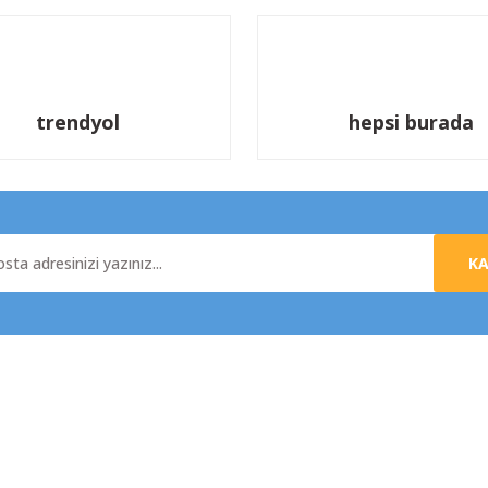
trendyol
hepsi burada
K
al
Yardım
da
Üyelik Sözleşmesi