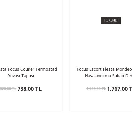
TÜKENDİ
esta Focus Courier Termostad
Focus Escort Fiesta Mondeo
Yuvası Tapası
Havalandırma Subap De
738,00 TL
1.767,00 
820,00 TL
1.950,00 TL